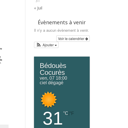
31
« Juil
Évènements à venir
Il n’y a aucun évènement à venir.
Voir le calendrier
Ajouter
Bédouès
Cocurès
ven, 07 18:00
ciel dégagé
31
|
°C
°F