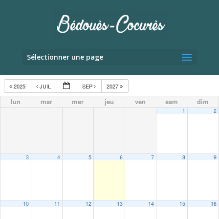
Sélectionner une page
2025
JUIL
SEP
2027
lun
mar
mer
jeu
ven
sam
dim
1
2
3
4
5
6
7
8
9
10
11
12
13
14
15
16