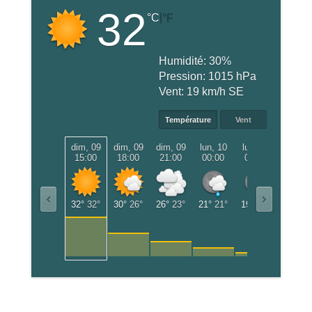
32
|
°C
°F
Humidité:
30%
Pression:
1015 hPa
Vent:
19 km/h SE
Température
Vent
dim, 09
dim, 09
dim, 09
lun, 10
lun, 10
lun, 10
15:00
18:00
21:00
00:00
03:00
06:00
32°
32°
30°
26°
26°
23°
21°
21°
19°
19°
20°
20